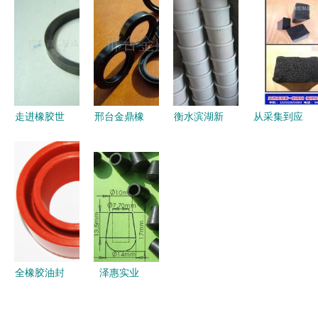
双面胶带
材质减肥秘
品中的关键
网络 东胜
双面泡棉胶
诀，实现制
作用与效能
达旗包头橡
带 其他分
造瘦身
分析
胶脚垫与巴
类 中国广
盟临河密封
东深圳市布
圈的制造实
吉镇水径工
力
走进橡胶世
邢台金鼎橡
衡水滨湖新
从采集到应
业区第十栋
界 橡胶制
胶制品厂
区宏业橡胶
用 橡胶与
品产品列表
深耕橡胶制
制品厂热卖
橡胶制品的
一览
品领域的品
促销
非凡之旅
质典范
SGJL851
橡胶制品的
价格、厂家
与供应商全
全橡胶油封
泽惠实业
解析
为何成为密
专业供应高
封垫片市场
品质胶塞、