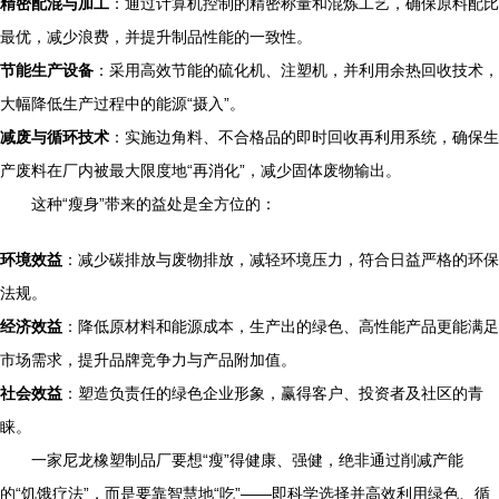
精密配混与加工
：通过计算机控制的精密称量和混炼工艺，确保原料配比
最优，减少浪费，并提升制品性能的一致性。
节能生产设备
：采用高效节能的硫化机、注塑机，并利用余热回收技术，
大幅降低生产过程中的能源“摄入”。
减废与循环技术
：实施边角料、不合格品的即时回收再利用系统，确保生
产废料在厂内被最大限度地“再消化”，减少固体废物输出。
这种“瘦身”带来的益处是全方位的：
环境效益
：减少碳排放与废物排放，减轻环境压力，符合日益严格的环保
法规。
经济效益
：降低原材料和能源成本，生产出的绿色、高性能产品更能满足
市场需求，提升品牌竞争力与产品附加值。
社会效益
：塑造负责任的绿色企业形象，赢得客户、投资者及社区的青
睐。
一家尼龙橡塑制品厂要想“瘦”得健康、强健，绝非通过削减产能
的“饥饿疗法”，而是要靠智慧地“吃”——即科学选择并高效利用绿色、循