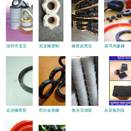
深圳市龙宝
尼龙橡塑制
橡胶炭黑在
探寻内蒙橡
盛橡塑制品
品厂 掌握
工业橡胶制
胶制品供应
双面胶带
材质减肥秘
品中的关键
网络 东胜
双面泡棉胶
诀，实现制
作用与效能
达旗包头橡
带 其他分
造瘦身
分析
胶脚垫与巴
类 中国广
盟临河密封
东深圳市布
圈的制造实
吉镇水径工
力
走进橡胶世
邢台金鼎橡
衡水滨湖新
从采集到应
业区第十栋
界 橡胶制
胶制品厂
区宏业橡胶
用 橡胶与
品产品列表
深耕橡胶制
制品厂热卖
橡胶制品的